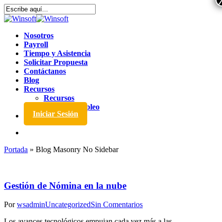
Nosotros
Payroll
Tiempo y Asistencia
Solicitar Propuesta
Contáctanos
Blog
Recursos
Recursos
Bolsa de Empleo
Iniciar Sesión
Portada
»
Blog Masonry No Sidebar
Gestión de Nómina en la nube
Por
wsadmin
Uncategorized
Sin Comentarios
Los avances tecnológicos empujan cada vez más a las