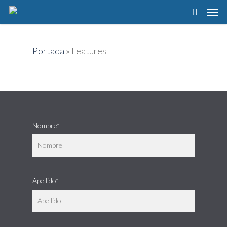
Portada
»
Features
Nombre*
Apellido*