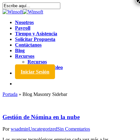
Nosotros
Payroll
Tiempo y Asistencia
Solicitar Propuesta
Contáctanos
Blog
Recursos
Recursos
Bolsa de Empleo
Iniciar Sesión
Portada
»
Blog Masonry Sidebar
Gestión de Nómina en la nube
Por
wsadmin
Uncategorized
Sin Comentarios
Los avances tecnológicos empujan cada vez más a las